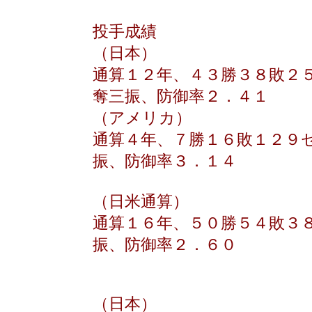
投手成績
（日本）
通算１２年、４３勝３８敗２
奪三振、防御率２．４１
（アメリカ）
通算４年、７勝１６敗１２９
振、防御率３．１４
（日米通算）
通算１６年、５０勝５４敗３
振、防御率２．６０
（日本）