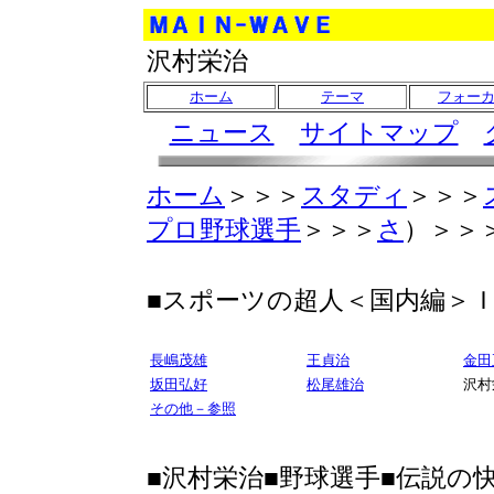
沢村栄治
ホーム
テーマ
フォー
ニュース
サイトマップ
ホーム
＞＞＞
スタディ
＞＞＞
プロ野球選手
＞＞＞
さ
）＞＞
■スポーツの超人＜国内編＞ＩＮ
長嶋茂雄
王貞治
金田
坂田弘好
松尾雄治
沢村
その他－参照
■沢村栄治■野球選手■伝説の