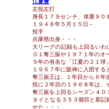
江夏豊
左投左打
身長１７９センチ、体重９０
１９４８年５月１５日－
投手
兵庫県出身・・・
大リーグの記録も上回るいわ
０１奪三振や１９７１年のオ
９年の有名な「江夏の２１球
１９６７年に阪神に入団する
奪三振王は、１年目から６年
投に２年目の１９６８年は、
奪三振を上回るシーズン４０
タイとなる３５３個目と新記
せた・・・