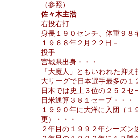
（参照）
佐々木主浩
右投右打
身長１９０センチ、体重９８
１９６８年２月２２日－
投手
宮城県出身・・・
「大魔人」ともいわれた抑え
大リーグで日本選手最多の１
日本では史上３位の２５２セ
日米通算３８１セーブ・・・
１９９０年に大洋に入団（１
更）・・・
２年目の１９９２年シーズン