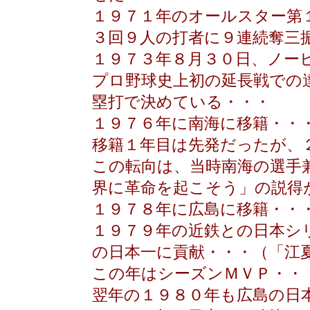
１９７１年のオールスター第
３回９人の打者に９連続奪三
１９７３年８月３０日、ノー
プロ野球史上初の延長戦での
塁打で決めている・・・
１９７６年に南海に移籍・・
移籍１年目は先発だったが、
この転向は、当時南海の選手
界に革命を起こそう」の説得
１９７８年に広島に移籍・・
１９７９年の近鉄との日本シ
の日本一に貢献・・・（「江
この年はシーズンＭＶＰ・・
翌年の１９８０年も広島の日